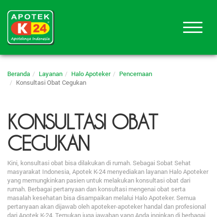
Beranda
Layanan
Halo Apoteker
Pencernaan
Konsultasi Obat Cegukan
KONSULTASI OBAT
CEGUKAN
Kini, konsultasi obat bisa dilakukan di rumah. Sebagai Sobat Sehat
masyarakat Indonesia, Apotek K-24 menyediakan layanan Halo Apoteker
yang memungkinkan pasien untuk melakukan konsultasi obat dari
rumah. Berbagai pertanyaan dan konsultasi mengenai obat serta
masalah kesehatan bisa disampaikan melalui Halo Apoteker. Semua
pertanyaan akan dijawab oleh apoteker-apoteker handal dan profesional
dari Apotek K-24. Temukan juga jawaban yang Anda inginkan di berbagai