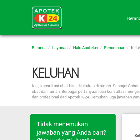
Bera
Beranda
Layanan
Halo Apoteker
Pencernaan
Kelu
KELUHAN
Kini, konsultasi obat bisa dilakukan di rumah. Sebagai So
obat dari rumah. Berbagai pertanyaan dan konsultasi menge
dan profesional dari Apotek K-24. Temukan juga jawaban ya
Tidak menemukan
jawaban yang Anda cari?
Set
Klik disini untuk mulai konsultasi