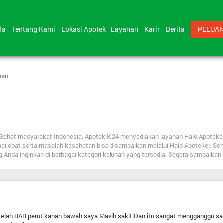
nda
Tentang Kami
Lokasi Apotek
Layanan
Karir
Berita
PELUAN
han
bat Sehat masyarakat Indonesia, Apotek K-24 menyediakan layanan Halo Apote
nai obat serta masalah kesehatan bisa disampaikan melalui Halo Apoteker. Se
ng Anda inginkan di berbagai kategori keluhan yang tersedia. Segera sampaika
elah BAB perut kanan bawah saya Masih sakit Dan itu sangat mengganggu saya 