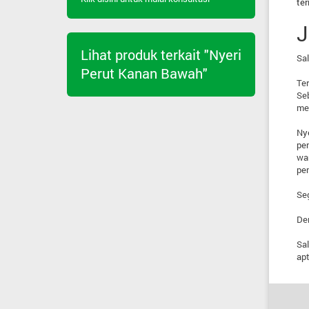
ter
J
Lihat produk terkait "Nyeri
Sal
Perut Kanan Bawah"
Ter
Seb
me
Nye
pen
wan
pen
Seg
De
Sa
apt