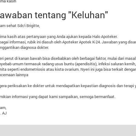
ima kasih
awaban tentang "Keluhan"
am sehat Sdr/i Brigitte,
ima kasih atas pertanyaan yang Anda ajukan kepada Halo Apoteker.
agai informasi, rubik ini diasuh oleh Apoteker Apotek K-24. Jawaban yang disa
nggantikan diagnosa dokter.
ri perut di kanan bawah bisa disebabkan oleh berbagai faktor, mulai dari masa
yebab umum termasuk radang usus buntu (apendisitis), infeksi saluran kemih,
ita seperti endometriosis atau kista ovarium. Nyeri ini juga bisa terkait deng
cernaan lainnya
era periksakan ke dokter untuk mendapatkan kepastian diagnosis dan terapi 
mikian informasi yang dapat kami sampaikan, semoga bermanfaat.
lam,
. AJ