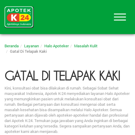
Beranda
Layanan
Halo Apoteker
Masalah Kulit
Gatal Di Telapak Kaki
GATAL DI TELAPAK KAKI
Kini, konsultasi obat bisa dilakukan di rumah. Sebagai Sobat Sehat
masyarakat Indonesia, Apotek K-24 menyediakan layanan Halo Apoteker
yang memungkinkan pasien untuk melakukan konsultasi obat dari
rumah. Berbagai pertanyaan dan konsultasi mengenai obat serta
masalah kesehatan bisa disampaikan melalui Halo Apoteker. Semua
pertanyaan akan dijawab oleh apoteker-apoteker handal dan profesional
dari Apotek K-24. Temukan juga jawaban yang Anda inginkan di berbagai
kategori keluhan yang tersedia. Segera sampaikan pertanyaan Anda, dan
apoteker kami akan menjawab.