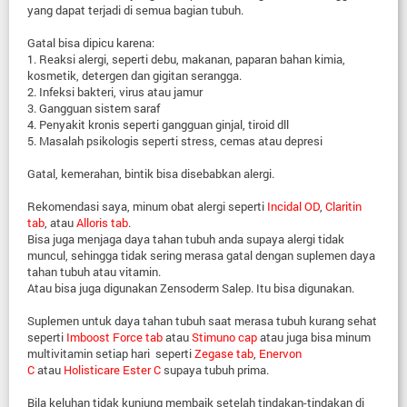
yang dapat terjadi di semua bagian tubuh.
Gatal bisa dipicu karena:
1. Reaksi alergi, seperti debu, makanan, paparan bahan kimia,
kosmetik, detergen dan gigitan serangga.
2. Infeksi bakteri, virus atau jamur
3. Gangguan sistem saraf
4. Penyakit kronis seperti gangguan ginjal, tiroid dll
5. Masalah psikologis seperti stress, cemas atau depresi
Gatal, kemerahan, bintik bisa disebabkan alergi.
Rekomendasi saya, minum obat alergi seperti
Incidal OD
,
Claritin
tab
, atau
Alloris tab
.
Bisa juga menjaga daya tahan tubuh anda supaya alergi tidak
muncul, sehingga tidak sering merasa gatal dengan suplemen daya
tahan tubuh atau vitamin.
Atau bisa juga digunakan Zensoderm Salep. Itu bisa digunakan.
Suplemen untuk daya tahan tubuh saat merasa tubuh kurang sehat
seperti
Imboost Force tab
atau
Stimuno cap
atau juga bisa minum
multivitamin setiap hari seperti
Zegase tab
,
Enervon
C
atau
Holisticare Ester C
supaya tubuh prima.
Bila keluhan tidak kunjung membaik setelah tindakan-tindakan di