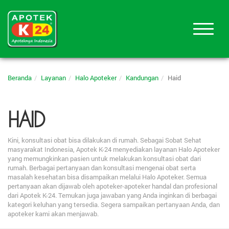
Beranda
Layanan
Halo Apoteker
Kandungan
Haid
HAID
Kini, konsultasi obat bisa dilakukan di rumah. Sebagai Sobat Sehat
masyarakat Indonesia, Apotek K-24 menyediakan layanan Halo Apoteker
yang memungkinkan pasien untuk melakukan konsultasi obat dari
rumah. Berbagai pertanyaan dan konsultasi mengenai obat serta
masalah kesehatan bisa disampaikan melalui Halo Apoteker. Semua
pertanyaan akan dijawab oleh apoteker-apoteker handal dan profesional
dari Apotek K-24. Temukan juga jawaban yang Anda inginkan di berbagai
kategori keluhan yang tersedia. Segera sampaikan pertanyaan Anda, dan
apoteker kami akan menjawab.