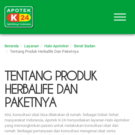
Beranda
Layanan
Halo Apoteker
Berat Badan
Tentang Produk Herbalife Dan Paketnya
TENTANG PRODUK
HERBALIFE DAN
PAKETNYA
Kini, konsultasi obat bisa dilakukan di rumah. Sebagai Sobat Sehat
masyarakat Indonesia, Apotek K-24 menyediakan layanan Halo Apoteker
yang memungkinkan pasien untuk melakukan konsultasi obat dari
rumah. Berbagai pertanyaan dan konsultasi mengenai obat serta