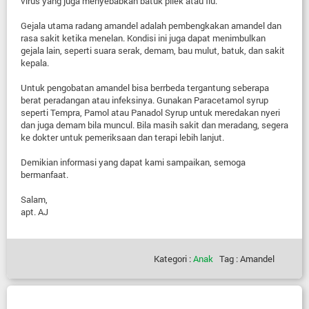
virus yang juga menyebabkan batuk pilek atau flu.
Gejala utama radang amandel adalah pembengkakan amandel dan
rasa sakit ketika menelan. Kondisi ini juga dapat menimbulkan
gejala lain, seperti suara serak, demam, bau mulut, batuk, dan sakit
kepala.
Untuk pengobatan amandel bisa berrbeda tergantung seberapa
berat peradangan atau infeksinya. Gunakan Paracetamol syrup
seperti Tempra, Pamol atau Panadol Syrup untuk meredakan nyeri
dan juga demam bila muncul. Bila masih sakit dan meradang, segera
ke dokter untuk pemeriksaan dan terapi lebih lanjut.
Demikian informasi yang dapat kami sampaikan, semoga
bermanfaat.
Salam,
apt. AJ
Kategori :
Anak
Tag : Amandel