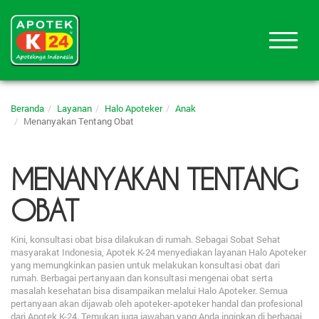
Beranda
Layanan
Halo Apoteker
Anak
Menanyakan Tentang Obat
MENANYAKAN TENTANG
OBAT
Kini, konsultasi obat bisa dilakukan di rumah. Sebagai Sobat Sehat
masyarakat Indonesia, Apotek K-24 menyediakan layanan Halo Apoteker
yang memungkinkan pasien untuk melakukan konsultasi obat dari
rumah. Berbagai pertanyaan dan konsultasi mengenai obat serta
masalah kesehatan bisa disampaikan melalui Halo Apoteker. Semua
pertanyaan akan dijawab oleh apoteker-apoteker handal dan profesional
dari Apotek K-24. Temukan juga jawaban yang Anda inginkan di berbagai