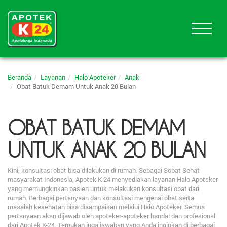
Beranda
Layanan
Halo Apoteker
Anak
Obat Batuk Demam Untuk Anak 20 Bulan
OBAT BATUK DEMAM
UNTUK ANAK 20 BULAN
Kini, konsultasi obat bisa dilakukan di rumah. Sebagai Sobat Sehat
masyarakat Indonesia, Apotek K-24 menyediakan layanan Halo Apoteker
yang memungkinkan pasien untuk melakukan konsultasi obat dari
rumah. Berbagai pertanyaan dan konsultasi mengenai obat serta
masalah kesehatan bisa disampaikan melalui Halo Apoteker. Semua
pertanyaan akan dijawab oleh apoteker-apoteker handal dan profesional
dari Apotek K-24. Temukan juga jawaban yang Anda inginkan di berbagai