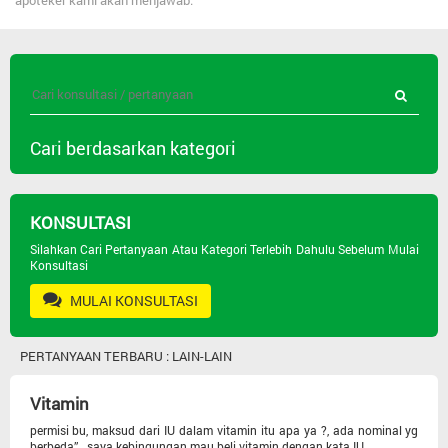
apoteker kami akan menjawab.
Cari berdasarkan kategori
Semua Pertanyaan
KONSULTASI
Jenis Obat
Silahkan Cari Pertanyaan Atau Kategori Terlebih Dahulu Sebelum Mulai
Konsultasi
MULAI KONSULTASI
Psikiatri
PERTANYAAN TERBARU : LAIN-LAIN
Masalah Kulit
Vitamin
Seks Dan Andrologi
permisi bu, maksud dari IU dalam vitamin itu apa ya ?, ada nominal yg
berbeda” . saya kebingungan mau beli vitamin dengan kata IU