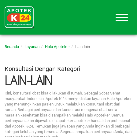
Beranda
Layanan
Halo Apoteker
Lain-lain
Konsultasi Dengan Kategori
LAIN-LAIN
Kini, konsultasi obat bisa dilakukan di rumah. Sebagai Sobat Sehat
masyarakat Indonesia, Apotek K-24 menyediakan layanan Halo Apoteker
yang memungkinkan pasien untuk melakukan konsultasi obat dari
rumah. Berbagai pertanyaan dan konsultasi mengenai obat serta
masalah kesehatan bisa disampaikan melalui Halo Apoteker. Semua
pertanyaan akan dijawab oleh apoteker-apoteker handal dan profesional
dari Apotek K-24. Temukan juga jawaban yang Anda inginkan di berbagai
kategori keluhan yang tersedia. Segera sampaikan pertanyaan Anda, dan