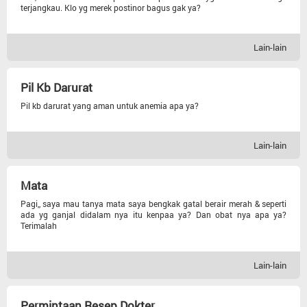
Kecantikan
terjangkau. Klo yg merek postinor bagus gak ya?
Otot Dan Saraf
Lain-lain
Berat Badan
Pil Kb Darurat
Pil kb darurat yang aman untuk anemia apa ya?
Gizi
Lain-lain
Diabetes
Mata
Kolesterol
Pagi,, saya mau tanya mata saya bengkak gatal berair merah & seperti
ada yg ganjal didalam nya itu kenpaa ya? Dan obat nya apa ya?
Hipertensi
Terimalah
Lain-lain
Permintaan Resep Dokter