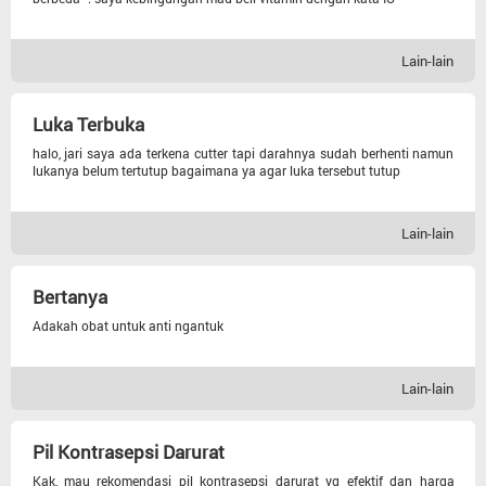
Lain-lain
Lain-lain
Kandungan
Luka Terbuka
Pencernaan
halo, jari saya ada terkena cutter tapi darahnya sudah berhenti namun
lukanya belum tertutup bagaimana ya agar luka tersebut tutup
Urologi
Lain-lain
Anak
Bertanya
Tht
Adakah obat untuk anti ngantuk
Gigi Dan Mulut
Lain-lain
Penyakit Dalam
Pil Kontrasepsi Darurat
Kak, mau rekomendasi pil kontrasepsi darurat yg efektif dan harga