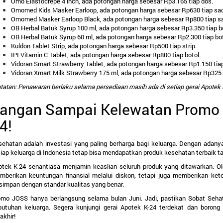
Omo Elastocrepe 4 inch, ada potongan harga sebesar Rp3.165 tiap dos.
Omomed Kids Masker Earloop, ada potongan harga sebesar Rp630 tiap sac
Omomed Masker Earloop Black, ada potongan harga sebesar Rp800 tiap s
OB Herbal Batuk Syrup 100 ml, ada potongan harga sebesar Rp3.350 tiap bo
OB Herbal Batuk Syrup 60 ml, ada potongan harga sebesar Rp2.300 tiap bot
Kuldon Tablet Strip, ada potongan harga sebesar Rp500 tiap strip.
IPI Vitamin C Tablet, ada potongan harga sebesar Rp800 tiap botol.
Vidoran Smart Strawberry Tablet, ada potongan harga sebesar Rp1.150 tiap
Vidoran Xmart Milk Strawberry 175 ml, ada potongan harga sebesar Rp325 
tatan: Penawaran berlaku selama persediaan masih ada di setiap gerai Apotek 
angan Sampai Kelewatan Promo J
4!
sehatan adalah investasi yang paling berharga bagi keluarga. Dengan adan
iap keluarga di Indonesia tetap bisa mendapatkan produk kesehatan terbaik 
tek K-24 senantiasa menjamin keaslian seluruh produk yang ditawarkan. Ole
mberikan keuntungan finansial melalui diskon, tetapi juga memberikan kete
simpan dengan standar kualitas yang benar.
omo JOSS hanya berlangsung selama bulan Juni. Jadi, pastikan Sobat Seha
butuhan keluarga. Segera kunjungi gerai 
Apotek K-24 terdekat
 dan borong 
akhir!