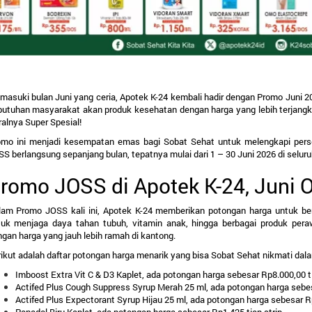
asuki bulan Juni yang ceria, Apotek K-24 kembali hadir dengan Promo Juni 20
butuhan masyarakat akan produk kesehatan dengan harga yang lebih terjangk
alnya Super Spesial!
omo ini menjadi kesempatan emas bagi Sobat Sehat untuk melengkapi perse
S berlangsung sepanjang bulan, tepatnya mulai dari 
1 – 30 Juni 2026
 di selur
romo JOSS di Apotek K-24, Juni 
lam Promo JOSS kali ini, Apotek K-24 memberikan potongan harga untuk berb
tuk menjaga daya tahan tubuh, vitamin anak, hingga berbagai produk pera
gan harga yang jauh lebih ramah di kantong.
ikut adalah daftar potongan harga menarik yang bisa Sobat Sehat nikmati dal
Imboost Extra Vit C & D3 Kaplet, ada potongan harga sebesar Rp8.000,00 ti
Actifed Plus Cough Suppress Syrup Merah 25 ml, ada potongan harga sebes
Actifed Plus Expectorant Syrup Hijau 25 ml, ada potongan harga sebesar Rp
Panadol Biru Kaplet, ada potongan harga sebesar Rp1.425 tiap strip.