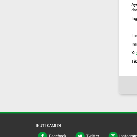
Ay
dan
Ing
La
In
X:
Tik
IKUTI KAMI DI
Facebook
Twitter
Instagra