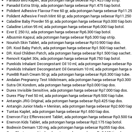
Panadol Extra Strip, ada potongan harga sebesar Rp1.475 tiap botol.
Polident Adhesive Flavour Free 60 gr, ada potongan harga sebesar Rp11.250
Polident Adhesive Fresh Mint 60 gr, ada potongan harga sebesar Rp11.250 
Caladine Baby Powder 55 gr, ada potongan harga sebesar Rp3.000 tiap boto
Caladine Lotion 95 ml, ada potongan harga sebesar Rp6.000 tiap botol.
Ever E 250 IU, ada potongan harga sebesar Rp6.300 tiap botol.
Albusmin Kapsul, ada potongan harga sebesar Rp5.300 tiap strip.
Nourish Skin Tablet, ada potongan harga sebesar Rp10.900 tiap dos.
DR. Kool Baby Patch, ada potongan harga sebesar Rp1.500 tiap sachet.
DR. Kool Children Patch, ada potongan harga sebesar Rp1.500 tiap sachet.
Renovit Kaplet 30s, ada potongan harga sebesar Rp8.750 tiap botol.
Purekids Inhalant Decongestant Oil 10 ml, ada potongan harga sebesar Rp4
Purekids Inhalant Decongestant Oil Geranium 10 ml, ada potongan harga se
PureBB Rash Cream 50 gr, ada potongan harga sebesar Rp5.300 tiap tube.
Andalan Pregnancy Test Midstream, ada potongan harga sebesar Rp3.300 t
Sutra OK Kondom, ada potongan harga sebesar Rp3.000 tiap dos.
Durex Invisible Sensitive, ada potongan harga sebesar Rp7.000 tiap dos.
Durex Play Feel 50 ml, ada potongan harga sebesar Rp9.500 tiap tube.
Antangin JRG Original, ada potongan harga sebesar Rp3.425 tiap dos.
Antangin Junior Madu + Meniran, ada potongan harga sebesar Rp2.600 tiap
Tuntas Kaplet, ada potongan harga sebesar Rp1.650 tiap dos.
Enervon Fizz Effervescent Tablet, ada potongan harga sebesar Rp3.500 tia
Enervon Kids Tablet, ada potongan harga sebesar Rp2.175 tiap botol.
Bodrexin Demam 120 mg, ada potongan harga sebesar Rp355 tiap dos.