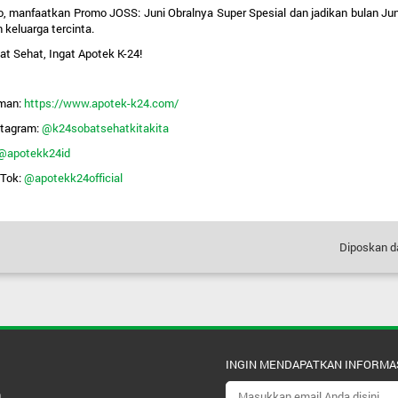
o, manfaatkan 
Promo JOSS: Juni Obralnya Super Spesial
 dan jadikan bulan Ju
 keluarga tercinta.
at Sehat, Ingat Apotek K-24!
man:
https://www.apotek-k24.com/
stagram:
@k24sobatsehatkitakita
@apotekk24id
Tok: 
@apotekk24official 
Diposkan d
INGIN MENDAPATKAN INFORMA
m