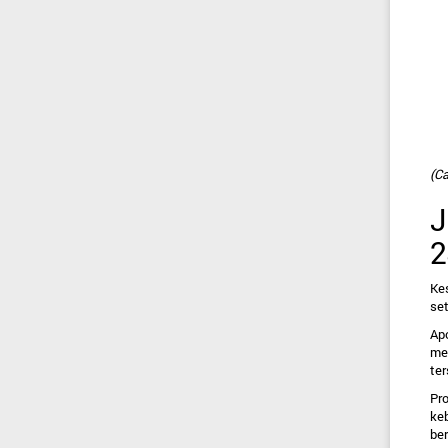
(Ca
J
2
Ke
set
Apo
me
ter
Pr
ke
ber