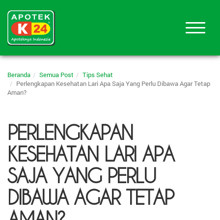
Beranda
Semua Post
Tips Sehat
Perlengkapan Kesehatan Lari Apa Saja Yang Perlu Dibawa Agar Tetap
Aman?
PERLENGKAPAN
KESEHATAN LARI APA
SAJA YANG PERLU
DIBAWA AGAR TETAP
AMAN?