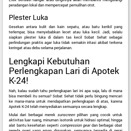
peradangan lokal dan mempercepat pemulihan otot.
Plester Luka
Gesekan antara kulit dan kain sepatu, atau batu kerikil yang 
terlempar, bisa menyebabkan lecet atau luka kecil. Jadi, selalu 
siapkan plester luka di dalam tas kecil Sobat Sehat sebagai 
perlindungan praktis agar luka tidak semakin iritasi akibat terkena 
keringat atau debu selama perjalanan.
Lengkapi Kebutuhan 
Perlengkapan Lari di Apotek 
K-24!
Nah, kalau sudah tahu perlengkapan lari ini apa saja, lalu di mana 
bisa membeli itu semua? Sobat Sehat tidak perlu bingung mencari 
ke mana-mana untuk mendapatkan perlengkapan di atas, karena 
Apotek K-24
 telah menyediakan semuanya secara lengkap.
Mulai dari berbagai merek 
sunscreen
 pilihan yang cocok untuk 
aktivitas luar ruang, minuman isotonik untuk hidrasi optimal, hingga 
alat bantu kesehatan seperti 
compression gear
 dan berbagai obat 
pereda nyeri yang aman digunakan, semuanya tersedia di gerai 