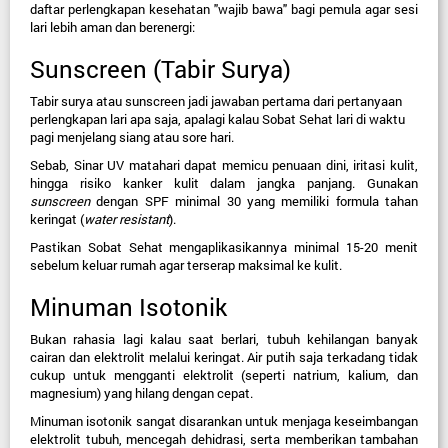
daftar perlengkapan kesehatan "wajib bawa" bagi pemula agar sesi 
lari lebih aman dan berenergi:
Sunscreen (Tabir Surya)
Tabir surya atau sunscreen jadi jawaban pertama dari pertanyaan 
perlengkapan lari apa saja, apalagi kalau Sobat Sehat lari di waktu 
pagi menjelang siang atau sore hari.
Sebab, Sinar UV matahari dapat memicu penuaan dini, iritasi kulit, 
hingga risiko kanker kulit dalam jangka panjang. Gunakan 
sunscreen
 dengan SPF minimal 30 yang memiliki formula tahan 
keringat (
water resistant
).
Pastikan Sobat Sehat mengaplikasikannya minimal 15-20 menit 
sebelum keluar rumah agar terserap maksimal ke kulit.
Minuman Isotonik
Bukan rahasia lagi kalau saat berlari, tubuh kehilangan banyak 
cairan dan elektrolit melalui keringat. Air putih saja terkadang tidak 
cukup untuk mengganti elektrolit (seperti natrium, kalium, dan 
magnesium) yang hilang dengan cepat.
Minuman isotonik sangat disarankan untuk menjaga keseimbangan 
elektrolit tubuh, mencegah dehidrasi, serta memberikan tambahan 