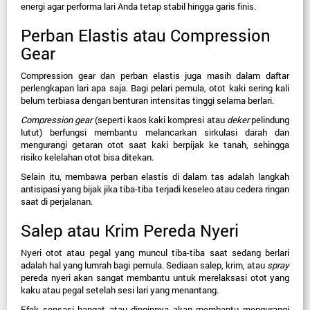
energi agar performa lari Anda tetap stabil hingga garis finis.
Perban Elastis atau Compression 
Gear
Compression gear dan perban elastis juga masih dalam daftar 
perlengkapan lari apa saja. Bagi pelari pemula, otot kaki sering kali 
belum terbiasa dengan benturan intensitas tinggi selama berlari.
Compression gear
 (seperti kaos kaki kompresi atau 
deker
 pelindung 
lutut) berfungsi membantu melancarkan sirkulasi darah dan 
mengurangi getaran otot saat kaki berpijak ke tanah, sehingga 
risiko kelelahan otot bisa ditekan.
Selain itu, membawa perban elastis di dalam tas adalah langkah 
antisipasi yang bijak jika tiba-tiba terjadi keseleo atau cedera ringan 
saat di perjalanan.
Salep atau Krim Pereda Nyeri
Nyeri otot atau pegal yang muncul tiba-tiba saat sedang berlari 
adalah hal yang lumrah bagi pemula. Sediaan salep, krim, atau 
spray
pereda nyeri akan sangat membantu untuk merelaksasi otot yang 
kaku atau pegal setelah sesi lari yang menantang.
Efek sensasi hangat atau dinginnya akan membantu mengurangi 