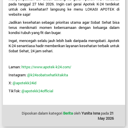
pada tanggal 27 Mei 2026. Ingin cari gerai Apotek K-24 terdekat 
untuk cek kesehatan? langsung ke menu LOKASI APOTEK di 
website saja!
Jadikan kesehatan sebagai prioritas utama agar Sobat Sehat bisa 
terus menikmati momen kebersamaan dengan keluarga dalam 
kondisi tubuh yang fit dan bugar.
Ingat, mencegah selalu jauh lebih baik daripada mengobati. Apotek 
K-24 senantiasa hadir memberikan layanan kesehatan terbaik untuk 
Sobat Sehat, 24 jam sehari.
Laman:
https://www.apotek-k24.com/
Instagram:
@k24sobatsehatkitakita
X:
@apotekk24id
TikTok: 
@apotekk24official 
Diposkan dalam kategori
Berita
oleh
Yunita Isna
pada
21
May 2026