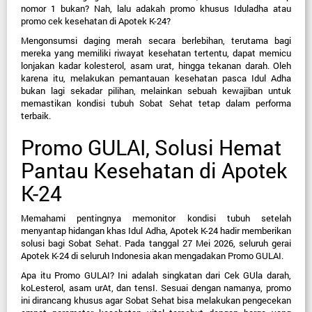
nomor 1 bukan? Nah, lalu adakah promo khusus Iduladha atau 
promo cek kesehatan di Apotek K-24?
Mengonsumsi daging merah secara berlebihan, terutama bagi 
mereka yang memiliki riwayat kesehatan tertentu, dapat memicu 
lonjakan kadar kolesterol, asam urat, hingga tekanan darah. Oleh 
karena itu, melakukan pemantauan kesehatan pasca Idul Adha 
bukan lagi sekadar pilihan, melainkan sebuah 
kewajiban
 untuk 
memastikan kondisi tubuh Sobat Sehat tetap dalam performa 
terbaik.
Promo GULAI, Solusi Hemat 
Pantau Kesehatan di Apotek 
K-24
Memahami pentingnya memonitor kondisi tubuh setelah 
menyantap hidangan khas Idul Adha, Apotek K-24 hadir memberikan 
solusi bagi Sobat Sehat. Pada 
tanggal 27 Mei 2026
, seluruh gerai 
Apotek K-24 di seluruh Indonesia akan mengadakan 
Promo GULAI
.
Apa itu Promo GULAI? Ini adalah singkatan dari 
Cek GUla darah, 
koLesterol, asam urAt, dan tensI
. Sesuai dengan namanya, promo 
ini dirancang khusus agar Sobat Sehat bisa melakukan pengecekan 