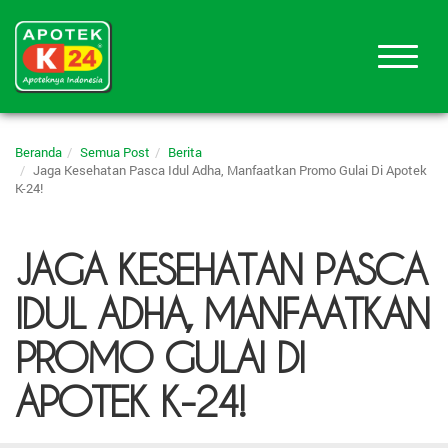
Beranda
Semua Post
Berita
Jaga Kesehatan Pasca Idul Adha, Manfaatkan Promo Gulai Di Apotek
K-24!
JAGA KESEHATAN PASCA
IDUL ADHA, MANFAATKAN
PROMO GULAI DI
APOTEK K-24!